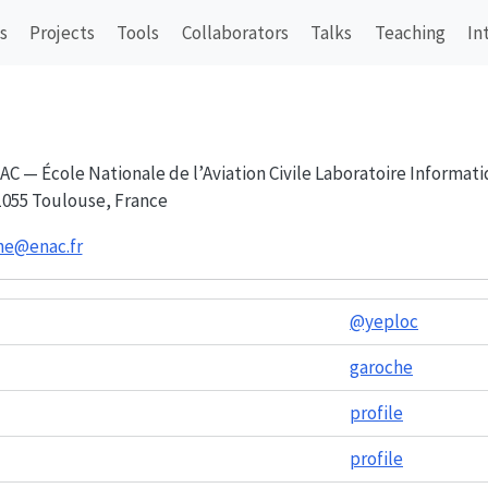
s
Projects
Tools
Collaborators
Talks
Teaching
In
C — École Nationale de l’Aviation Civile Laboratoire Informatiqu
1055 Toulouse, France
che@enac.fr
@yeploc
garoche
profile
profile