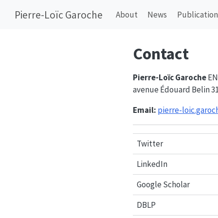
Pierre-Loïc Garoche
About
News
Publication
Contact
Pierre-Loïc Garoche
ENA
avenue Édouard Belin 3
Email:
pierre-loic.garo
Twitter
LinkedIn
Google Scholar
DBLP